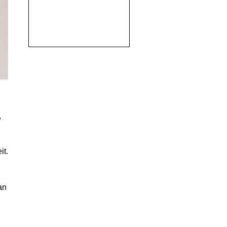
,
it.
an