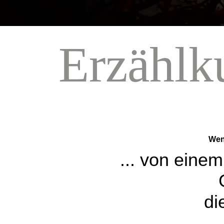
Erzählk
Wenn
... von eine
di